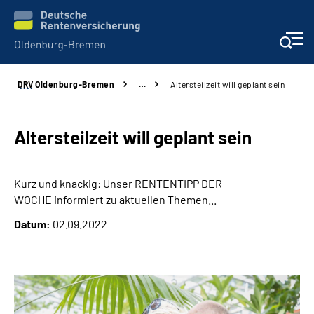
DRV
Oldenburg-Bremen
…
Altersteilzeit will geplant sein
Services
Beratung und Kontakt
Altersteilzeit will geplant sein
Reha-Kliniken
Kurz und knackig: Unser RENTENTIPP DER
WOCHE informiert zu aktuellen Themen...
Karriere
Datum:
02.09.2022
Presse
Über Uns