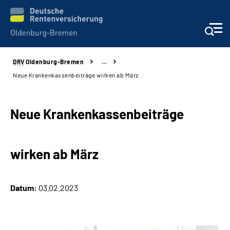
DRV
Oldenburg-Bremen
…
Services
Neue Krankenkassenbeiträge wirken ab März
Beratung und Kontakt
Neue Krankenkassenbeiträge
Reha-Kliniken
wirken ab März
Karriere
Presse
Datum:
03.02.2023
Über Uns