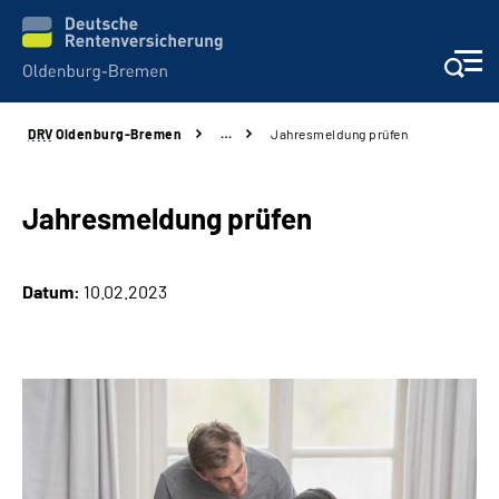
DRV
Oldenburg-Bremen
…
Jahresmeldung prüfen
Services
Beratung und Kontakt
Jahresmeldung prüfen
Reha-Kliniken
Datum:
10.02.2023
Karriere
Presse
Über Uns