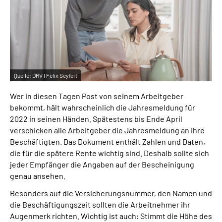
Inhalte in Gebärdensprache (DGS)
Leichte Sprache
Suche
Quelle:
DRV I Felix Seyfert
Wer in diesen Tagen Post von seinem Arbeitgeber
Mein Kundenportal
bekommt, hält wahrscheinlich die Jahresmeldung für
2022 in seinen Händen. Spätestens bis Ende April
verschicken alle Arbeitgeber die Jahresmeldung an ihre
Beschäftigten. Das Dokument enthält Zahlen und Daten,
die für die spätere Rente wichtig sind. Deshalb sollte sich
jeder Empfänger die Angaben auf der Bescheinigung
genau ansehen.
Besonders auf die Versicherungsnummer, den Namen und
die Beschäftigungszeit sollten die Arbeitnehmer ihr
Augenmerk richten. Wichtig ist auch: Stimmt die Höhe des