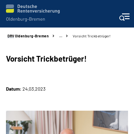
DRV
Oldenburg-Bremen
…
Vorsicht Trickbetrüger!
Services
Beratung und Kontakt
Vorsicht Trickbetrüger!
Reha-Kliniken
Datum:
24.03.2023
Karriere
Presse
Über Uns