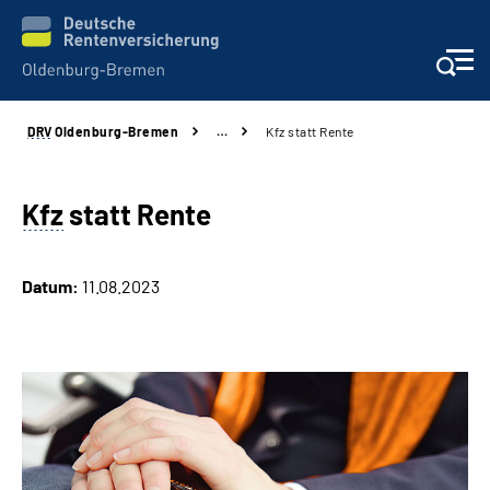
DRV
Oldenburg-Bremen
…
Kfz statt Rente
Services
Beratung und Kontakt
Kfz
statt Rente
Reha-Kliniken
Datum:
11.08.2023
Karriere
Presse
Über Uns