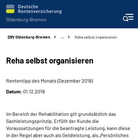
DRV
Oldenburg-Bremen
…
Reha selbst organisieren
Services
Beratung und Kontakt
Reha selbst organisieren
Reha-Kliniken
Rententipp des Monats (Dezember 2018)
Datum:
01.12.2018
Karriere
Presse
Im Bereich der Rehabilitation gilt grundsätzlich das
Sachleistungsprinzip. Erfüllt der Kunde die
Über Uns
Voraussetzungen für die beantragte Leistung, kann diese
in der Regel aber auch als Geldleistung, als „Persönliches