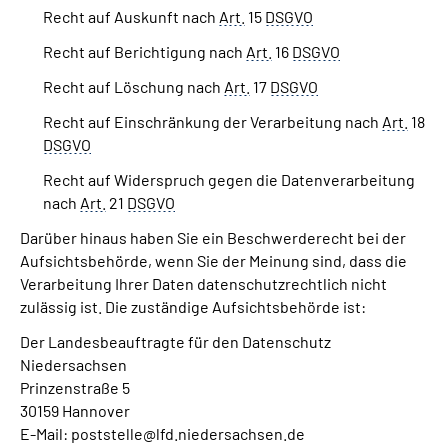
Recht auf Auskunft nach
Art.
15
DSGVO
Recht auf Berichtigung nach
Art.
16
DSGVO
Recht auf Löschung nach
Art.
17
DSGVO
Recht auf Einschränkung der Verarbeitung nach
Art.
18
DSGVO
Recht auf Widerspruch gegen die Datenverarbeitung
nach
Art.
21
DSGVO
Darüber hinaus haben Sie ein Beschwerderecht bei der
Aufsichtsbehörde, wenn Sie der Meinung sind, dass die
Verarbeitung Ihrer Daten datenschutzrechtlich nicht
zulässig ist. Die zuständige Aufsichtsbehörde ist:
Der Landesbeauftragte für den Datenschutz
Niedersachsen
Prinzenstraße 5
30159 Hannover
E-Mail: poststelle@lfd.niedersachsen.de