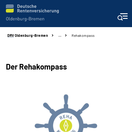
DRV
Oldenburg-Bremen
…
Rehakompass
Services
Beratung und Kontakt
Der Rehakompass
Reha-Kliniken
Karriere
Presse
Über Uns