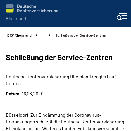
DRV
Rheinland
…
Schließung der Service-Zentren
Aktuelles
Beratung und Kontakt
Schließung der Service-Zentren
Online-Services
Deutsche Rentenversicherung Rheinland reagiert auf
Corona
Klinikverbund
Datum:
16.03.2020
Karriere
Düsseldorf. Zur Eindämmung der Coronavirus-
Über uns
Erkrankungen schließt die Deutsche Rentenversicherung
Rheinland bis auf Weiteres für den Publikumsverkehr ihre