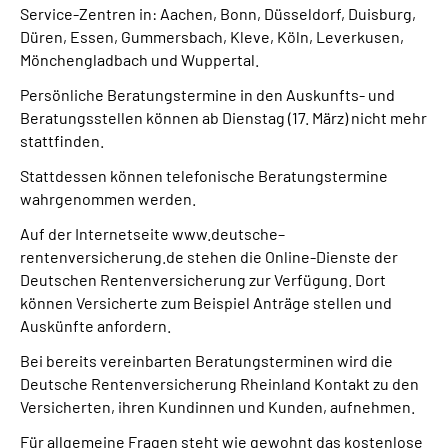
Service-Zentren in: Aachen, Bonn, Düsseldorf, Duisburg,
Presse
Düren, Essen, Gummersbach, Kleve, Köln, Leverkusen,
Mönchengladbach und Wuppertal.
Inhalte in Gebärdensprache (DGS)
Persönliche Beratungstermine in den Auskunfts- und
Beratungsstellen können ab Dienstag (17. März) nicht mehr
Leichte Sprache
stattfinden.
Stattdessen können telefonische Beratungstermine
Suche
wahrgenommen werden.
Auf der Internetseite www.deutsche–
rentenversicherung.de stehen die Online-Dienste der
Mein Kundenportal
Deutschen Rentenversicherung zur Verfügung. Dort
können Versicherte zum Beispiel Anträge stellen und
Auskünfte anfordern.
Bei bereits vereinbarten Beratungsterminen wird die
Deutsche Rentenversicherung Rheinland Kontakt zu den
Versicherten, ihren Kundinnen und Kunden, aufnehmen.
Für allgemeine Fragen steht wie gewohnt das kostenlose