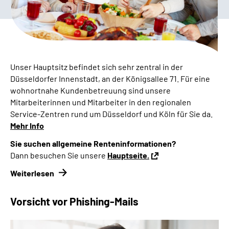
Presse
Inhalte in Gebärdensprache (DGS)
Leichte Sprache
Unser Hauptsitz befindet sich sehr zentral in der
Düsseldorfer Innenstadt, an der Königsallee 71. Für eine
Suche
wohnortnahe Kundenbetreuung sind unsere
Mitarbeiterinnen und Mitarbeiter in den regionalen
Service
-Zentren rund um Düsseldorf und Köln für Sie da.
Mehr Info
Mein Kundenportal
Sie suchen allgemeine Renteninformationen?
Dann besuchen Sie unsere
Hauptseite.
Weiterlesen
Vorsicht vor Phishing-Mails