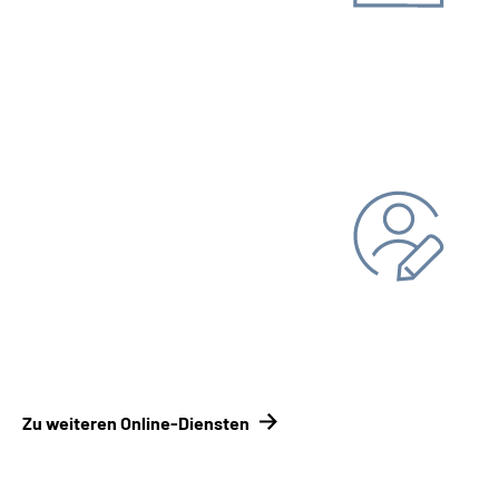
Unterlagen einreichen
Kontakt­formular
Kontakt­
möglichkeiten Renten­versicherungsträger
Persönliche Daten ändern
Bankverbindung
Adresse
Zu weiteren Online-Diensten