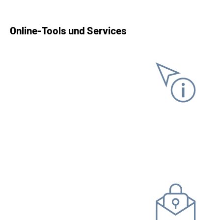
Online-Tools und Services
Informationen anfordern
Versicherungs­verlauf
Versicherungs­nummer­
nachweis
Steuer­bescheinigung
Kommunikation mit uns