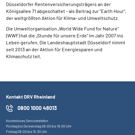
Düsseldorfer Rentenversicherungsträgers an der
Presse
Königsallee 71 abgeschaltet - als Beitrag zur "Earth Hour",
der weltgrößten Aktion für Klima- und Umweltschutz.
Inhalte in Gebärdensprache (DGS)
Die Umweltorganisation „World Wide Fund for Nature“
(WWF) hat die „Stunde für unsere Erde“ im Jahr 2007 ins
Leichte Sprache
Leben gerufen. Die Landeshauptstadt Düsseldorf nimmt
seit 2013 an der Aktion für Energiesparen und
Suche
Klimaschutz teil.
Mein Kundenportal
Kontakt DRV Rheinland
0800 1000 48013
Kostenloses Servicetelefon
Montag bis Donnerstag 08:00 bis 19:00 Uhr
Freitag 08:00 bis 15:30 Uhr