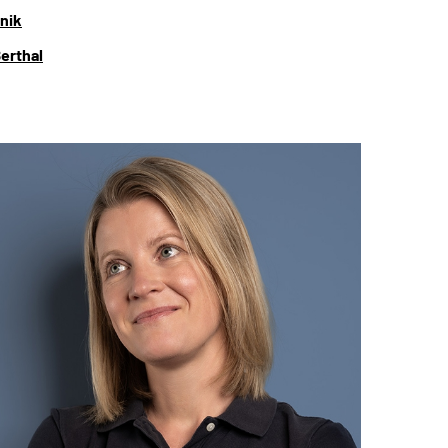
inik
erthal