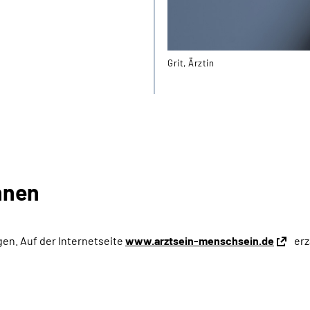
Grit, Ärztin
nnen
en. Auf der Internetseite
www.arztsein-menschsein.de
erz