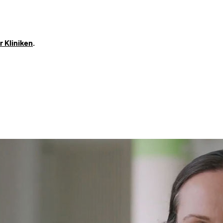
 Kliniken
.