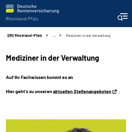
DRV
Rheinland-Pfalz
…
Mediziner in der Verwaltung
Unsere Leistungen
Beratung
Mediziner in der Verwaltung
Online-Services
Auf Ihr Fachwissen kommt es an
Karriere
Hier geht's zu unseren
aktuellen Stellenangeboten
.
Presse
Über uns