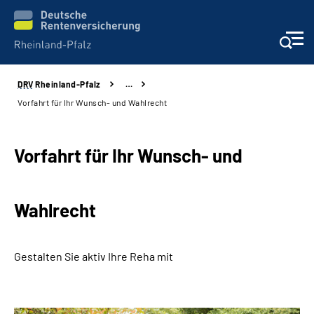
DRV
Rheinland-Pfalz
…
Unsere Leistungen
Vorfahrt für Ihr Wunsch- und Wahlrecht
Beratung
Vorfahrt für Ihr Wunsch- und
Online-Services
Wahlrecht
Karriere
Presse
Gestalten Sie aktiv Ihre Reha mit
Über uns