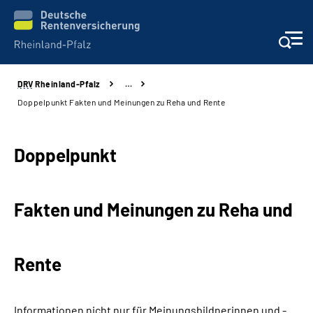
DRV
Rheinland-Pfalz
…
Unsere Leistungen
Doppelpunkt­ Fakten und Meinungen zu Reha und Rente
Beratung
Doppelpunkt­
Online-Services
Fakten und Meinungen zu Reha und
Karriere
Presse
Rente
Über uns
Informationen nicht nur für Meinungsbildnerinnen und -