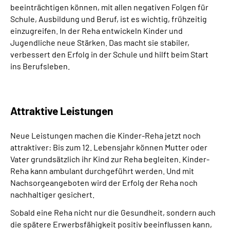
beeinträchtigen können, mit allen negativen Folgen für
Inhalte in Gebärdensprache (DGS)
Schule, Ausbildung und Beruf, ist es wichtig, frühzeitig
einzugreifen. In der Reha entwickeln Kinder und
Leichte Sprache
Jugendliche neue Stärken. Das macht sie stabiler,
verbessert den Erfolg in der Schule und hilft beim Start
Suche
ins Berufsleben.
Mein Kundenportal
Attraktive Leistungen
Neue Leistungen machen die Kinder-Reha jetzt noch
attraktiver: Bis zum 12. Lebensjahr können Mutter oder
Vater grundsätzlich ihr Kind zur Reha begleiten. Kinder-
Reha kann ambulant durchgeführt werden. Und mit
Nachsorgeangeboten wird der Erfolg der Reha noch
nachhaltiger gesichert.
Sobald eine Reha nicht nur die Gesundheit, sondern auch
die spätere Erwerbsfähigkeit positiv beeinflussen kann,