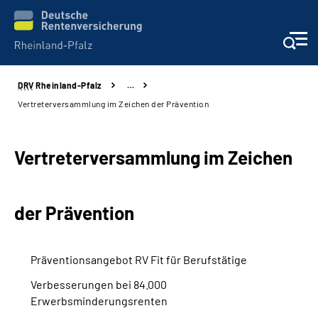
DRV
Rheinland-Pfalz
…
Unsere Leistungen
Vertreterversammlung im Zeichen der Prävention
Beratung
Vertreterversammlung im Zeichen
Online-Services
der Prävention
Karriere
Presse
Präventionsangebot RV Fit für Berufstätige
Verbesserungen bei 84.000
Über uns
Erwerbsminderungsrenten