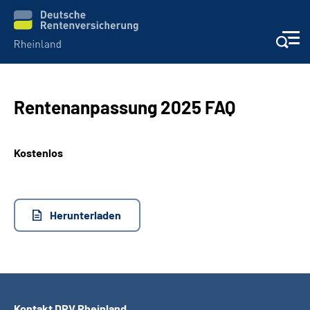
Aktuelles
Rentenanpassung 2025 FAQ
Beratung und Kontakt
Kostenlos
Online-Services
Klinikverbund
Herunterladen
Karriere
Über uns
Kontakt DRV Rheinland