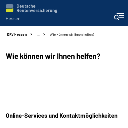
DRV
Hessen
…
Wie können wir Ihnen helfen?
Online-Services
Beratung und Kontakt
Wie können wir Ihnen helfen?
Reha-Kliniken
Karriere
Magazine
Online-Services und Kontaktmöglichkeiten
Über uns