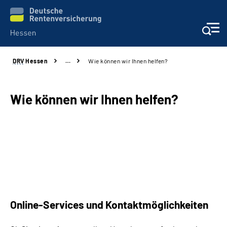
DRV
Hessen
…
Wie können wir Ihnen helfen?
Online-Services
Beratung und Kontakt
Wie können wir Ihnen helfen?
Reha-Kliniken
Karriere
Magazine
Online-Services und Kontaktmöglichkeiten
Über uns