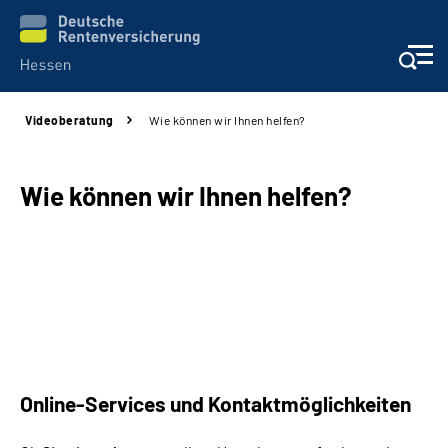
Videoberatung
Wie können wir Ihnen helfen?
Online-Services
Beratung und Kontakt
Wie können wir Ihnen helfen?
Reha-Kliniken
Karriere
Magazine
Online-Services und Kontaktmöglichkeiten
Über uns