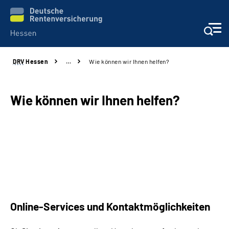
DRV
Hessen
…
Wie können wir Ihnen helfen?
Online-Services
Beratung und Kontakt
Wie können wir Ihnen helfen?
Reha-Kliniken
Karriere
Magazine
Online-Services und Kontaktmöglichkeiten
Über uns