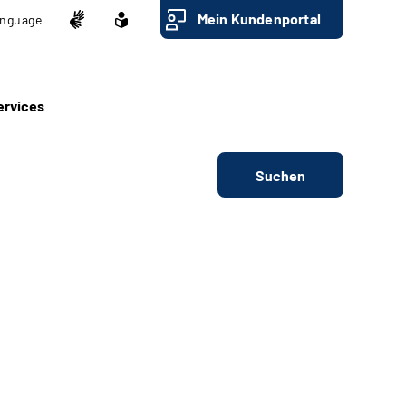
Mein Kundenportal
nguage
ervices
Suchen