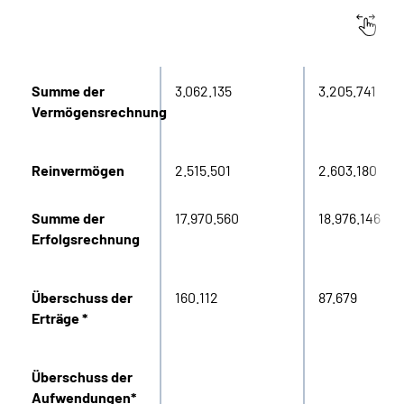
Online-Services
Angaben in
2022
2023
Tausend €
Inhalte in Gebärdensprache (DGS)
Summe der
3.062.135
3.205.741
Vermögensrechnung
Leichte Sprache
Suche
Reinvermögen
2.515.501
2.603.180
Summe der
17.970.560
18.976.146
Erfolgsrechnung
Mein Kundenportal
Überschuss der
160.112
87.679
Erträge *
Überschuss der
Aufwendungen*