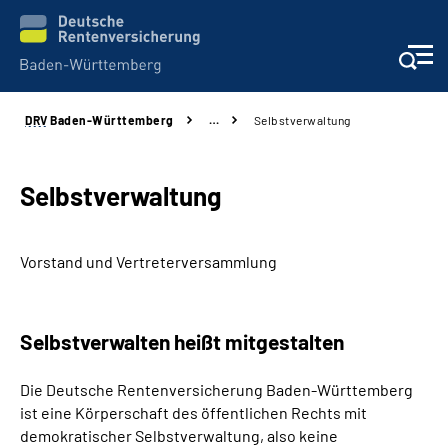
DRV
Baden-Württemberg
…
Selbstverwaltung
Beratung und Kontakt
Kunden
Selbstverwaltung
Online-Services
Vorstand und Vertreterversammlung
Karriere
Selbstverwalten heißt mitgestalten
Presse
Die Deutsche Rentenversicherung Baden-Württemberg
Über uns
ist eine Körperschaft des öffentlichen Rechts mit
demokratischer Selbstverwaltung, also keine