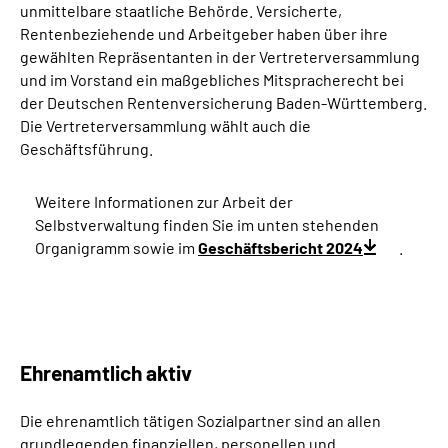
unmittelbare staatliche Behörde. Versicherte,
Inhalte in Gebärdensprache (DGS)
Rentenbeziehende und Arbeitgeber haben über ihre
gewählten Repräsentanten in der Vertreterversammlung
Leichte Sprache
und im Vorstand ein maßgebliches Mitspracherecht bei
der Deutschen Rentenversicherung Baden-Württemberg.
Suche
Die Vertreterversammlung wählt auch die
Geschäftsführung.
Weitere Informationen zur Arbeit der
Mein Kundenportal
Selbstverwaltung finden Sie im unten stehenden
Organigramm sowie im
Geschäftsbericht 2024
.
Ehrenamtlich aktiv
Die ehrenamtlich tätigen Sozialpartner sind an allen
grundlegenden finanziellen, personellen und