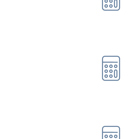
Online-Tool DRV
Ohne Registrierung
Gleitzonen-/Übergangs­
bereichs­rec...
Online-Tool DRV
Ohne Registrierung
Hinzuverdienstrechner