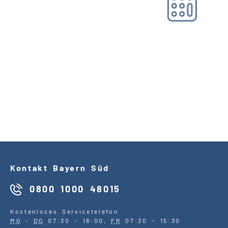
Online-Tool DRV
Ohne Registrierung
Kontakt Bayern Süd
0800 1000 48015
Kostenloses Servicetelefon
MO
-
DO
07:30 - 18:00,
FR
07:30 - 15:30