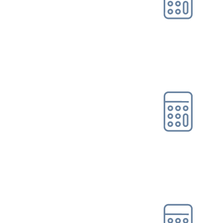
Online-Tool DRV
Ohne Registrierung
Rentenbeginn-/
Rentenhöhenrechner
Online-Tool DRV
Ohne Registrierung
Rentenschätzer