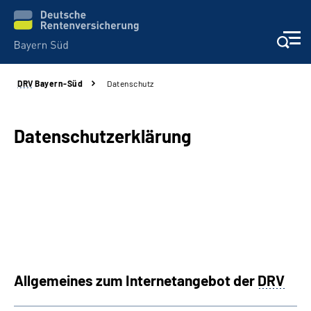
DRV
Bayern-Süd
Datenschutz
Beratung und Kontakt
Karriere
Datenschutzerklärung
Presse
Rehaverbund
Über Uns
Allgemeines zum Internetangebot der
DRV
Inhalte in Gebärdensprache (DGS)