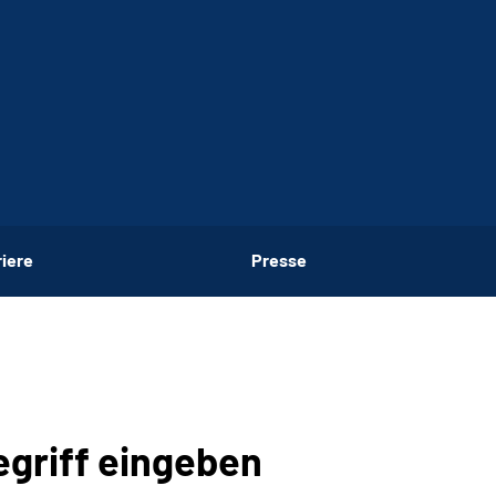
riere
Presse
egriff eingeben