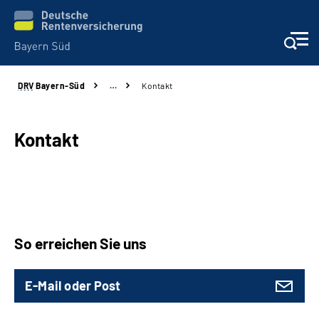
DRV
Bayern-Süd
…
Kontakt
Beratung und Kontakt
Karriere
Kontakt
Presse
Rehaverbund
So erreichen Sie uns
Über Uns
E-Mail oder Post
Inhalte in Gebärdensprache (DGS)