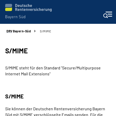
DRV
Bayern-Süd
S/MIME
Beratung und Kontakt
Karriere
S/MIME
Presse
S/MIME steht für den Standard "Secure/Multipurpose
Internet Mail Extensions"
Rehaverbund
Über Uns
S/MIME
Inhalte in Gebärdensprache (DGS)
Sie können der Deutschen Rentenversicherung Bayern
Süd mit S/MIME verschlüsselte Emails senden. Für die