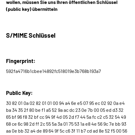
wollen, müssen Sie uns Ihren öffentlichen Schlüssel
(public key) übermitteln
S/MIME Schlüssel
Fingerprint:
592fa4716b1cbee14892fc518019e3b768b193a7
Public Key:
30 82 01 0a 02 82 01 01 00 94 a4 6e e5 07 95 ec 02 92 0a e4
ba 34 35 2f 80 be f1 a5 52 9a ac dc 23 0e 7b 00 05 ed d3 32
65 bf 96 f8 32 bf cc 94 9f 4d 05 2d f7 44 5a fc c2 c5 32 54 49
68 ce 6c 98 2d ff 2c 55 5a 3a 01 75 53 1a e8 4e 56 9c 7e bb 93
aa 0e bb 32 a4 de 89 64 9f 5c c6 3f 11 b7 cd ad 8e 52 f5 00 56