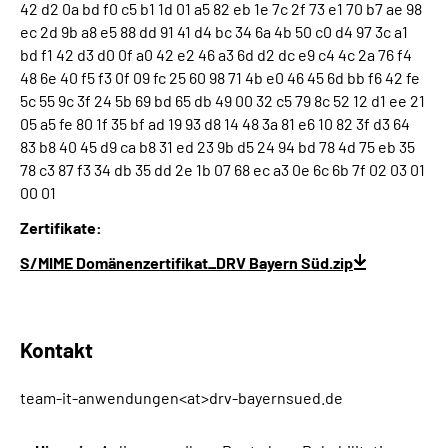
42 d2 0a bd f0 c5 b1 1d 01 a5 82 eb 1e 7c 2f 73 e1 70 b7 ae 98
ec 2d 9b a8 e5 88 dd 91 41 d4 bc 34 6a 4b 50 c0 d4 97 3c a1
bd f1 42 d3 d0 0f a0 42 e2 46 a3 6d d2 dc e9 c4 4c 2a 76 f4
48 6e 40 f5 f3 0f 09 fc 25 60 98 71 4b e0 46 45 6d bb f6 42 fe
5c 55 9c 3f 24 5b 69 bd 65 db 49 00 32 c5 79 8c 52 12 d1 ee 21
05 a5 fe 80 1f 35 bf ad 19 93 d8 14 48 3a 81 e6 10 82 3f d3 64
83 b8 40 45 d9 ca b8 31 ed 23 9b d5 24 94 bd 78 4d 75 eb 35
78 c3 87 f3 34 db 35 dd 2e 1b 07 68 ec a3 0e 6c 6b 7f 02 03 01
00 01
Zertifikate:
S/MIME Domänenzertifikat_DRV Bayern Süd.zip
Kontakt
team-it-anwendungen<at>drv-bayernsued.de