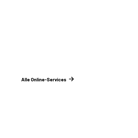
Signaturkarte
Online-Tool DRV
Mit Registrierung
Alle Online-Services