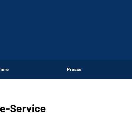
riere
Presse
ne-Service