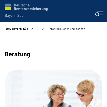
DRV
Bayern-Süd
…
Beratung suchen und buchen
Beratung und Kontakt
Karriere
Beratung
Presse
Rehaverbund
Über Uns
Inhalte in Gebärdensprache (DGS)