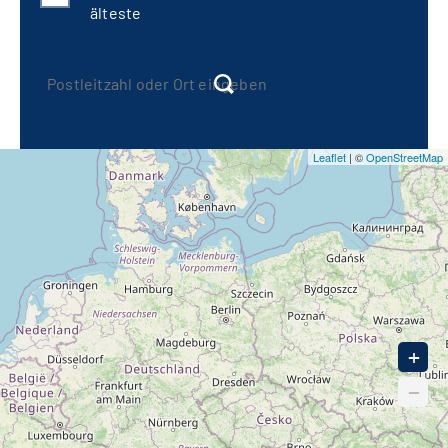
älteste
Leaflet
| ©
OpenStreetMap
+
−