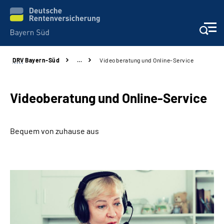
DRV
Bayern-Süd
…
Videoberatung und Online-Service
Beratung und Kontakt
Karriere
Videoberatung und Online-Service
Presse
Bequem von zuhause aus
Rehaverbund
Über Uns
Inhalte in Gebärdensprache (DGS)