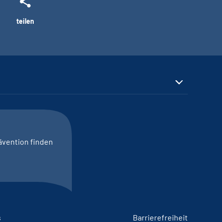
teilen
ävention finden
s
Barrierefreiheit