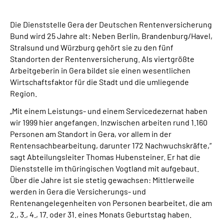
Inhalte in Gebärdensprache (DGS)
Die Dienststelle Gera der Deutschen Rentenversicherung
Leichte Sprache
Bund wird 25 Jahre alt: Neben Berlin, Brandenburg/Havel,
Stralsund und Würzburg gehört sie zu den fünf
Standorten der Rentenversicherung. Als viertgrößte
Suche
Arbeitgeberin in Gera bildet sie einen wesentlichen
Wirtschaftsfaktor für die Stadt und die umliegende
Region.
Mein Kundenportal
„Mit einem Leistungs- und einem Servicedezernat haben
wir 1999 hier angefangen. Inzwischen arbeiten rund 1.160
Personen am Standort in Gera, vor allem in der
Rentensachbearbeitung, darunter 172 Nachwuchskräfte,“
sagt Abteilungsleiter Thomas Hubensteiner. Er hat die
Dienststelle im thüringischen Vogtland mit aufgebaut.
Über die Jahre ist sie stetig gewachsen: Mittlerweile
werden in Gera die Versicherungs- und
Rentenangelegenheiten von Personen bearbeitet, die am
2., 3., 4., 17. oder 31. eines Monats Geburtstag haben.