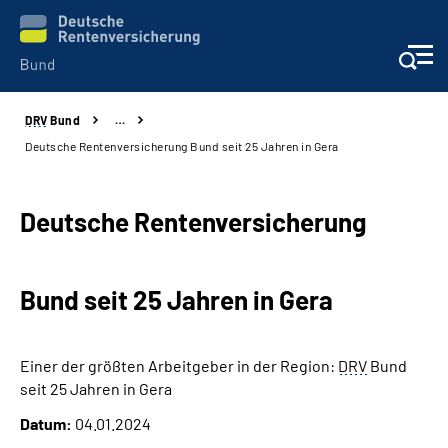
DRV
Bund
…
Beratung & Kontakt
Deutsche Rentenversicherung Bund seit 25 Jahren in Gera
Reha-Zentren
Deutsche Rentenversicherung
Presse
Bund seit 25 Jahren in Gera
Karriere
Über uns
Einer der größten Arbeitgeber in der Region:
DRV
Bund
seit 25 Jahren in Gera
Online-Services
Datum:
04.01.2024