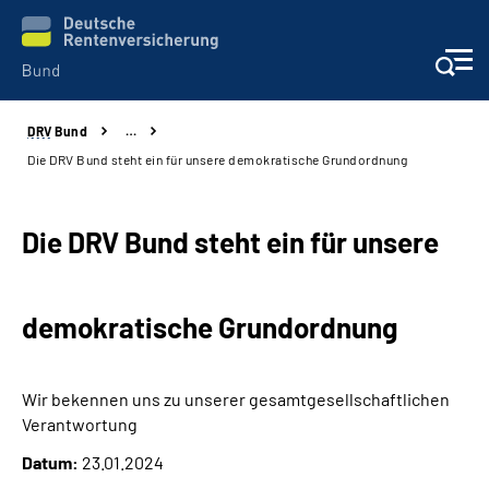
DRV
Bund
…
Beratung & Kontakt
Die DRV Bund steht ein für unsere demokratische Grundordnung
Reha-Zentren
Die DRV Bund steht ein für unsere
Presse
demokratische Grundordnung
Karriere
Über uns
Wir bekennen uns zu unserer gesamtgesellschaftlichen
Verantwortung
Online-Services
Datum:
23.01.2024