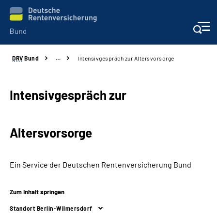
DRV
Bund
…
Intensivgespräch zur Altersvorsorge
Beratung & Kontakt
Reha-Zentren
Intensivgespräch zur
Presse
Altersvorsorge
Karriere
Ein Service der Deutschen Renten­versicherung Bund
Über uns
Zum Inhalt springen
Online-Services
Standort Berlin-Wilmersdorf