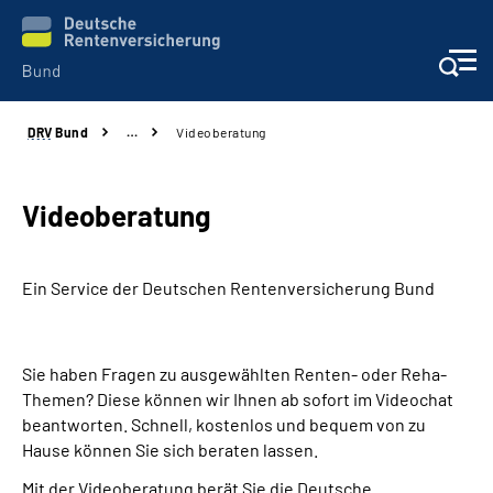
DRV
Bund
…
Videoberatung
Beratung & Kontakt
Reha-Zentren
Videoberatung
Presse
Ein Service der Deutschen Renten­versicherung Bund
Karriere
Sie haben Fragen zu ausgewählten Renten- oder Reha-
Über uns
Themen? Diese können wir Ihnen ab sofort im Videochat
beantworten. Schnell, kostenlos und bequem von zu
Online-Services
Hause können Sie sich beraten lassen.
Mit der Videoberatung berät Sie die Deutsche