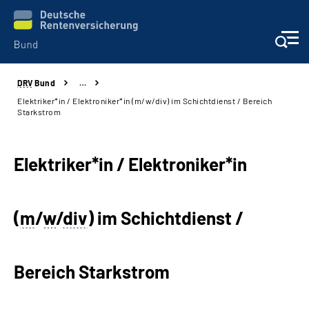
DRV
Bund
…
Beratung & Kontakt
Elektriker*in / Elektroniker*in (m/w/div) im Schichtdienst / Bereich
Starkstrom
Reha-Zentren
Elektriker*in / Elektroniker*in
Presse
Karriere
(
m
/
w
/
div
) im Schichtdienst /
Über uns
Bereich Starkstrom
Online-Services