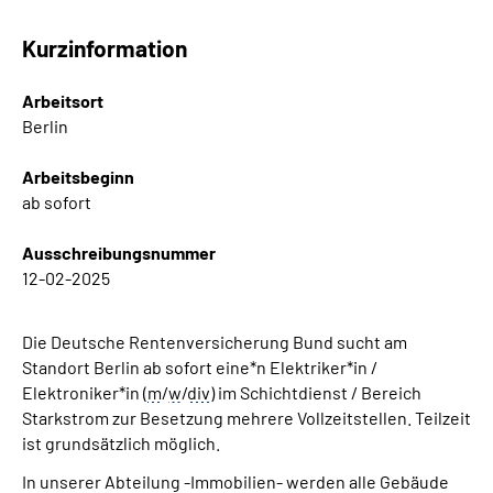
Inhalte in Gebärdensprache (DGS)
Kurzinformation
Leichte Sprache
Arbeitsort
Berlin
Suche
Arbeitsbeginn
ab sofort
Mein Kundenportal
Ausschreibungsnummer
12-02-2025
Die Deutsche Rentenversicherung Bund sucht am
Standort Berlin ab sofort eine*n Elektriker*in /
Elektroniker*in (
m
/
w
/
div
) im Schichtdienst / Bereich
Starkstrom zur Besetzung mehrere Vollzeitstellen. Teilzeit
ist grundsätzlich möglich.
In unserer Abteilung -Immobilien- werden alle Gebäude