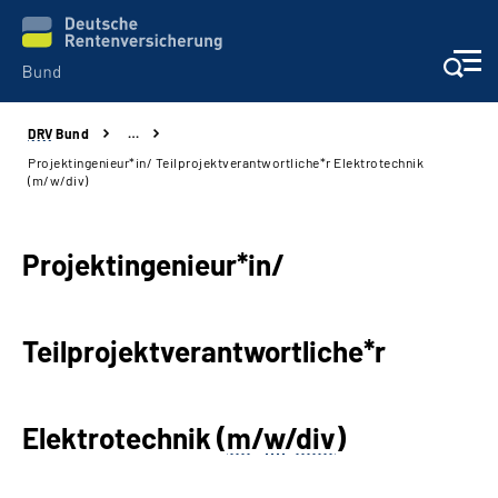
DRV
Bund
…
Beratung & Kontakt
Projektingenieur*in/ Teilprojektverantwortliche*r Elektrotechnik
(m/w/div)
Reha-Zentren
Projektingenieur*in/
Presse
Karriere
Teilprojektverantwortliche*r
Über uns
Elektrotechnik (
m
/
w
/
div
)
Online-Services