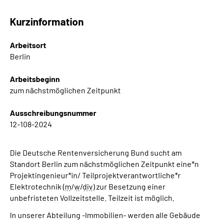
Inhalte in Gebärdensprache (DGS)
Kurzinformation
Leichte Sprache
Arbeitsort
Berlin
Suche
Arbeitsbeginn
zum nächstmöglichen Zeitpunkt
Mein Kundenportal
Ausschreibungsnummer
12-108-2024
Die Deutsche Rentenversicherung Bund sucht am
Standort Berlin zum nächstmöglichen Zeitpunkt eine*n
Projektingenieur*in/ Teilprojektverantwortliche*r
Elektrotechnik (
m
/
w
/
div
) zur Besetzung einer
unbefristeten Vollzeitstelle. Teilzeit ist möglich.
In unserer Abteilung -Immobilien- werden alle Gebäude