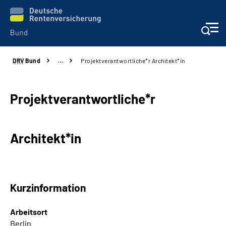
DRV
Bund
…
Projektverantwortliche*r Architekt*in
Beratung & Kontakt
Reha-Zentren
Projektverantwortliche*r
Presse
Architekt*in
Karriere
Über uns
Kurzinformation
Online-Services
Arbeitsort
Berlin