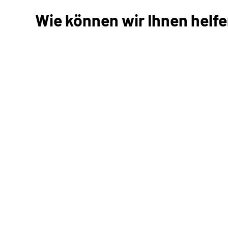
Wie können wir Ihnen helf
Antrag stellen
Neuen Antrag stellen
Gespeicherten Antrag fort
Kommunikation mit uns