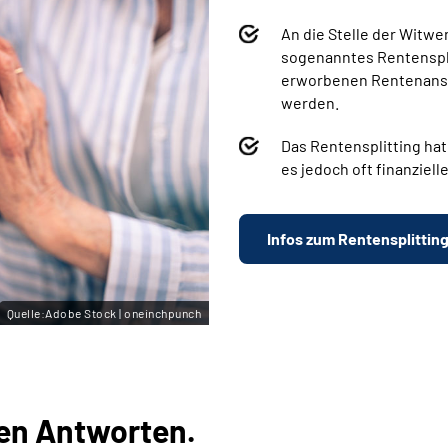
An die Stelle der Witwe
sogenanntes Rentenspli
erworbenen Rentenanspr
werden.
Das Rentensplitting hat
es jedoch oft finanziell
Infos zum Rentensplittin
Quelle:Adobe Stock | oneinchpunch
en Antworten.