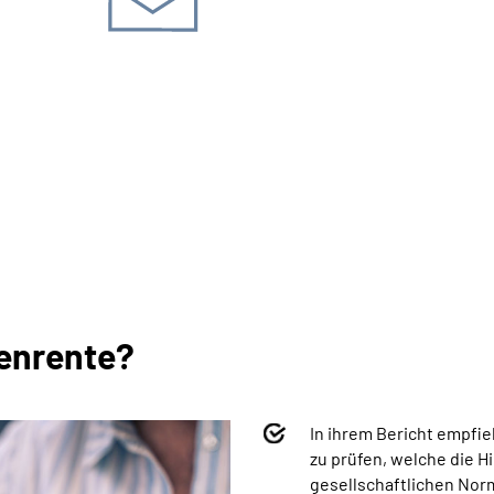
kt­möglichkeiten Renten­
wenrente?
In ihrem Bericht empfie
zu prüfen, welche die 
gesellschaftlichen No