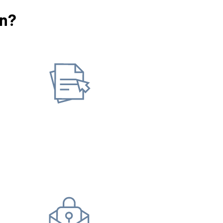
en?
Informationen anford
setzen
Versicherungs­verlauf
Ve
bescheinigung