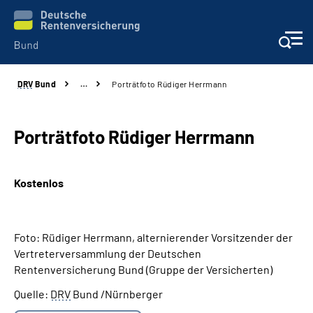
DRV
Bund
…
Porträtfoto Rüdiger Herrmann
Beratung & Kontakt
Reha-Zentren
Porträtfoto Rüdiger Herrmann
Presse
Kostenlos
Karriere
Foto: Rüdiger Herrmann, alternierender Vorsitzender der
Über uns
Vertreterversammlung der Deutschen
Rentenversicherung Bund (Gruppe der Versicherten)
Online-Services
Quelle:
DRV
Bund /Nürnberger