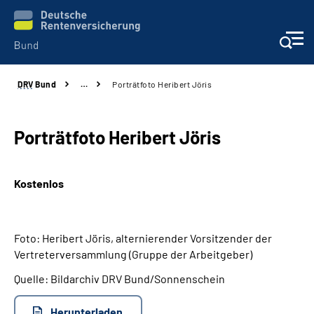
DRV
Bund
…
Porträtfoto Heribert Jöris
Beratung & Kontakt
Reha-Zentren
Porträtfoto Heribert Jöris
Presse
Kostenlos
Karriere
Foto: Heribert Jöris, alternierender Vorsitzender der
Über uns
Vertreterversammlung (Gruppe der Arbeitgeber)
Quelle: Bildarchiv DRV Bund/Sonnenschein
Online-Services
Herunterladen