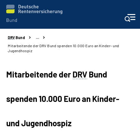
DRV
Bund
…
Beratung & Kontakt
Mitarbeitende der DRV Bund spenden 10.000 Euro an Kinder- und
Jugendhospiz
Reha-Zentren
Mitarbeitende der
DRV
Bund
Presse
Karriere
spenden 10.000 Euro an Kinder-
Über uns
und Jugendhospiz
Online-Services