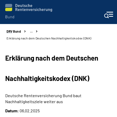
DRV
Bund
…
Beratung & Kontakt
Erklärung nach dem Deutschen Nachhaltigkeitskodex (DNK)
Reha-Zentren
Erklärung nach dem Deutschen
Presse
Nachhaltigkeitskodex (DNK)
Karriere
Über uns
Deutsche Rentenversicherung Bund baut
Nachhaltigkeitsziele weiter aus
Online-Services
Datum:
06.02.2025