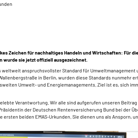
kunden
kes Zeichen für nachhaltiges Handeln und Wirtschaften: Für di
rde sie jetzt offiziell ausgezeichnet.
s weltweit anspruchsvollster Standard für Umweltmanagement 
llenbergstraße in Berlin, wurden diese Standards nunmehr erfol
usweiten Umwelt- und Energiemanagements. Ziel ist es, sich im
n gelebte Verantwortung. Wir alle sind aufgerufen unseren Beitra
, Präsidentin der Deutschen Rentenversicherung Bund bei der
ere ersten beiden EMAS-Urkunden. Sie dienen uns als Ansporn, u