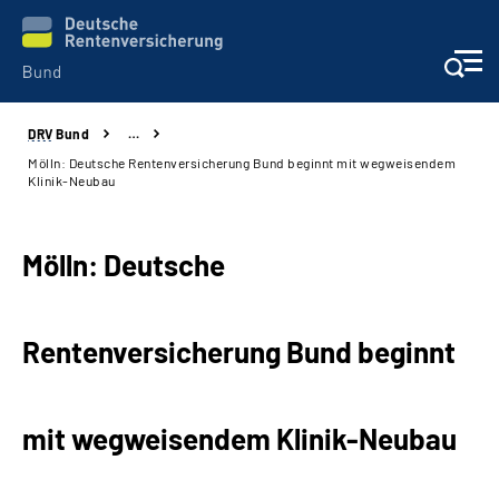
DRV
Bund
…
Beratung & Kontakt
Mölln: Deutsche Rentenversicherung Bund beginnt mit wegweisendem
Klinik-Neubau
Reha-Zentren
Mölln: Deutsche
Presse
Karriere
Rentenversicherung Bund beginnt
Über uns
mit wegweisendem Klinik-Neubau
Online-Services