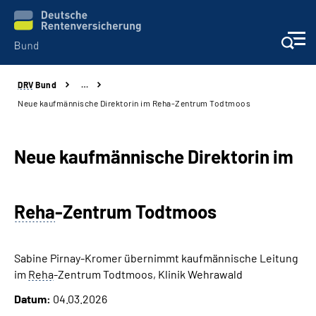
DRV
Bund
…
Beratung & Kontakt
Neue kaufmännische Direktorin im Reha-Zentrum Todtmoos
Reha-Zentren
Neue kaufmännische Direktorin im
Presse
Reha
-Zentrum Todtmoos
Karriere
Über uns
Sabine Pirnay-Kromer übernimmt kaufmännische Leitung
im
Reha
-Zentrum Todtmoos, Klinik Wehrawald
Online-Services
Datum:
04.03.2026