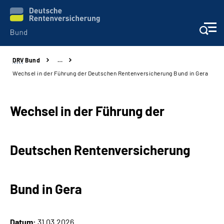
DRV
Bund
…
Beratung & Kontakt
Wechsel in der Führung der Deutschen Rentenversicherung Bund in Gera
Reha-Zentren
Wechsel in der Führung der
Presse
Deutschen Rentenversicherung
Karriere
Über uns
Bund in Gera
Online-Services
Datum:
31.03.2026